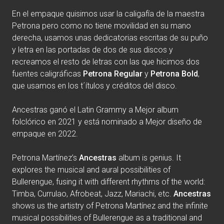
En el empaque quisimos usar la caligafía de la maestra
Petrona pero como no tiene movilidad en su mano
derecha, usamos unas dedicatorias escritas de su puño
y letra en las portadas de dos de sus discos y
recreamos el resto de letras con las que hicimos dos
fuentes caligráficas
Petrona
Regular
y
Petrona Bold
,
que usamos en los t´ítulos y créditos del disco.
Ancestras ganó el Latin Grammy a Mejor album
folclórico en 2021 y está nominado a Mejor diseño de
empaque en 2022.
Petrona Martínez’s
Ancestras
album is genius. It
explores the musical and aural possibilities of
Bullerengue, fusing it with different rhythms of the world:
Timba, Currulao, Afrobeat, Jazz, Mariachi, etc.
Ancestras
shows us the artistry of Petrona Martínez and the infinite
musical possibilities of Bullerengue as a traditional and