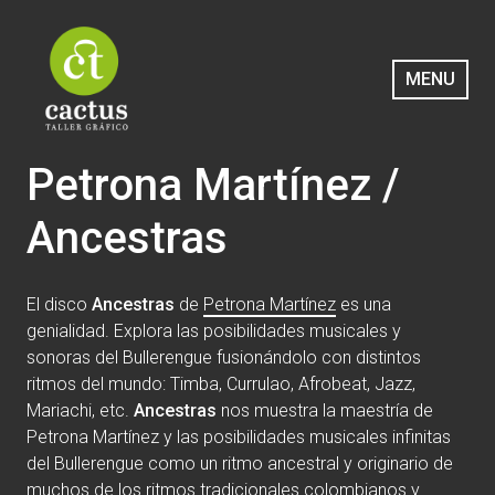
Saltar
al
contenido
MENU
Cactus Taller Gráfico
Petrona Martínez /
Ancestras
El disco
Ancestras
de
Petrona Martínez
es una
genialidad. Explora las posibilidades musicales y
sonoras del Bullerengue fusionándolo con distintos
ritmos del mundo: Timba, Currulao, Afrobeat, Jazz,
Mariachi, etc.
Ancestras
nos muestra la maestría de
Petrona Martínez y las posibilidades musicales infinitas
del Bullerengue como un ritmo ancestral y originario de
muchos de los ritmos tradicionales colombianos y