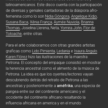
latinoamericanos. Este disco cuenta con la participación
de diversas y geniales cantadoras de la diáspora afro-
femenina como lo son
Nidia Góngora
,
Angelique Kidjo
,
Susana Baca
,
Xênia França
,
Aymée Nuviola
,
Brianna
Thomas
, Joselina Llerena, Neta,
Yomira John
,
Flor de
Toloache
, entre otras.
Para el arte colaboramos con otras grandes artistas
graficas como
Lido Pimienta
,
Ledania
e
Isaura Angulo
.
Karen Flórez
hizo las ilustraciones de la maestra
Petrona. El concepto del empaque consistió en mostrar
la herencia ancestral como el alimento de la música de
Petrona. La idea es que los oyentes/lectores vayan
descubriendo detrás del retrato de Petrona a las
ancestras y posteriormente a
améfrika
, una especia de
pangea entre sur del continente americano y el
occidente del continente africano resaltando la
influencia africana en america y en el mundo.