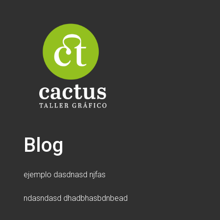
Saltar
al
contenido
Estudio de diseño gráfico ubicado en Cali, Colombia.
Cactus Taller Gráfico
Blog
ejemplo dasdnasd njfas
ndasndasd dhadbhasbdnbead