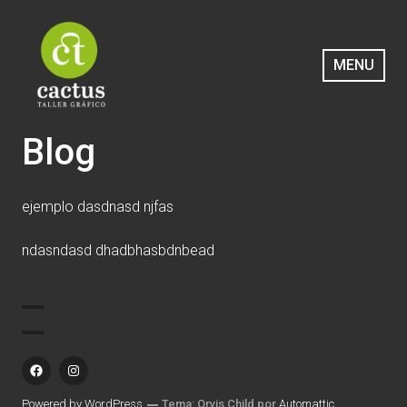
Saltar
al
contenido
MENU
Cactus Taller Gráfico
Blog
ejemplo dasdnasd njfas
ndasndasd dhadbhasbdnbead
FB
IN
Powered by WordPress
Tema: Orvis Child por
Automattic
.