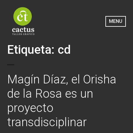
Saltar
al
contenido
MENU
Cactus Taller Gráfico
Etiqueta:
cd
Magín Díaz, el Orisha
de la Rosa es un
proyecto
transdisciplinar