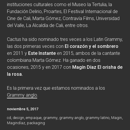
instituciones culturales como el Museo la Tertulia, la
Fundación Delirio, Proartes, El Festival Internacional de
Cine de Cali, Marta Gómez, Contravía Films, Universidad
del Valle, La Alcaldía de Cali, entre otros.
Cactus ha sido nominado tres veces a los Latin Grammy,
las dos primeras veces con
El corazón y el sombrero
en 2011 y
Este Instante
en 2015, ambos de la cantante
colombiana Marta Gómez. Ha ganado en dos
ocasiones, 2015 y en 2017 con
Magín Díaz
El orisha de
la rosa.
Es la primera vez que estamos nominados a los
Grammy anglo
.
noviembre 5, 2017
cd
,
design
,
empaque
,
grammy
,
grammy anglo
,
grammy latino
,
Magin
,
Magindíaz
,
packaging